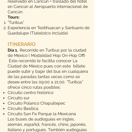
reservado en Cancún + traslado del hotel
en Cancún al Aeropuerto internacional de
Cancún.
Tours:
“Turibus”
Experiencia en Teotihuacan y Santuario de
Guadalupe (Tlatelo
lco incluida)
ITINERARIO
Día 1.
Recorrido en Turibus por la ciudad
de México ( Modalidad Hop On-Hop Off)
Este recorrido le facilita conocer La
Ciudad de México pues con este billete
puede subir y bajar del bus en cualquiera
de las paradas tantas veces como se
desee entre las 09:00 a 21:00. ”Turibús”
ofrece cinco rutas
posibles
:
Circuito centro histórico
Circuito sur
Circuito Polanco Chapultepec
Circuito Basílica
Circuito San Fe Parque la Mexicana
Los buses de audioguías en inglés,
alemán, español, francés, chino, japonés,
italiano y portugués. También audioguías