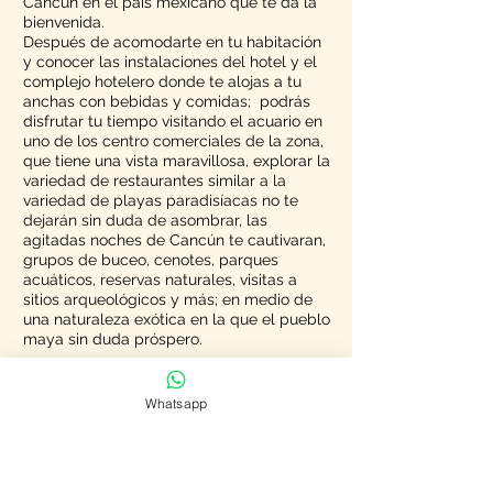
Cancún en el país mexicano que te da la
bienvenida.
Después de acomodarte en tu habitación
y conocer las instalaciones del hotel y el
complejo hotelero donde te alojas a tu
anchas con bebidas y comidas; podrás
disfrutar tu tiempo visitando el acuario en
uno de los centro comerciales de la zona,
que tiene una vista maravillosa, explorar la
variedad de restaurantes similar a la
variedad de playas paradisíacas no te
dejarán sin duda de asombrar, las
agitadas noches de Cancún te cautivaran,
grupos de buceo, cenotes, parques
acuáticos, reservas naturales, visitas a
sitios arqueológicos y más; en medio de
una naturaleza exótica en la que el pueblo
maya sin duda próspero.
ÚLTIMO DÍA.
Lo recogerán en el hotel y lo
Whatsapp
trasladaremos al aeropuerto y daremos
por concluidos nuestros servicios.
Esperamos hayan disfrutado de los toures
reservados con nosotros dentro de