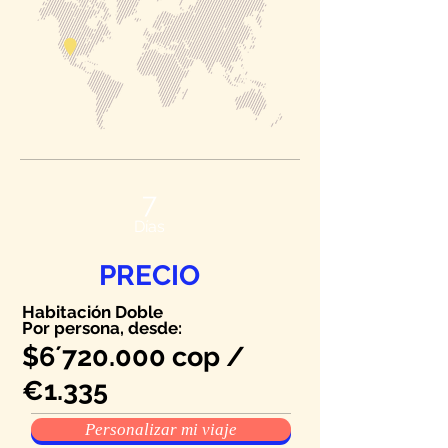
7
Días
PRECIO
Habitación
Doble
Por persona, desde:
$6´720.000 cop /
€1.335
Personalizar mi viaje