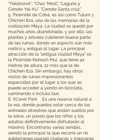
“Yokdzonot”, “Chac Mool”, “Laguna y
Cenote Yal-Ku”, “Cenote Santa cruz”.
5. Pirámide de Cobá, es así como Tulum y
Chichén Itzá, una de las memorias de la
civilización Maya. La ciudad se quedó por
muchos años abandonada, y por ello, las
plantas y árboles cubrieron buena parte
de las ruinas, dando un aspecto aún más
rústico y antiguo al lugar. La principal
atracción de la “antigua ciudad Maya” es
la Pirámide Nohoch Mul, que tiene 42
metros de altura, 12 más que la de
Chichén Itzá. Sin embargo, hay otros
restos de ruinas impresionantes
esparcidas por el lugar a los que se
puede acceder a yendo en bicicleta,
caminando o incluso taxi.
6. XCaret Park Es una reserva natural a
la vez, donde puedes estar cerca de los
animales silvestres que andan sueltos por
la selva, un paseo que los niños y los
adultos definitivamente disfrutarán al
máximo. Encontrarás varias sendas,
siendo la principal la que recorre un río
subterráneo usando chalecos y máscaras