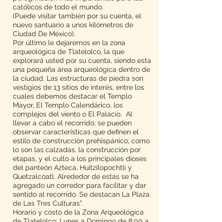
católicos de todo el mundo.
(Puede visitar también por su cuenta, el
nuevo santuario a unos kilómetros de
Ciudad De México).
Por último le dejaremos en la zona
arqueológica de Tlatelolco, la que
explorará usted por su cuenta, siendo esta
una pequeña área arqueológica dentro de
la ciudad. Las estructuras de piedra son
vestigios de 13 sitios de interés, entre los
cuales debemos destacar el Templo
Mayor, El Templo Calendárico, los
complejos del viento o El Palacio. Al
llevar a cabo el recorrido, se pueden
observar características que definen el
estilo de construcción prehispánico, como
lo son las calzadas, la construcción por
etapas, y el culto a los principales dioses
del panteón Azteca, Huitzilopochtli y
Quetzalcóatl. Alrededor de estas se ha
agregado un corredor para facilitar y dar
sentido al recorrido. Se destacan La Plaza
de Las Tres Culturas”.
Horario y costo de la Zona Arqueológica
de Tlatelolco: Lunes a Domingo de 8:00 a