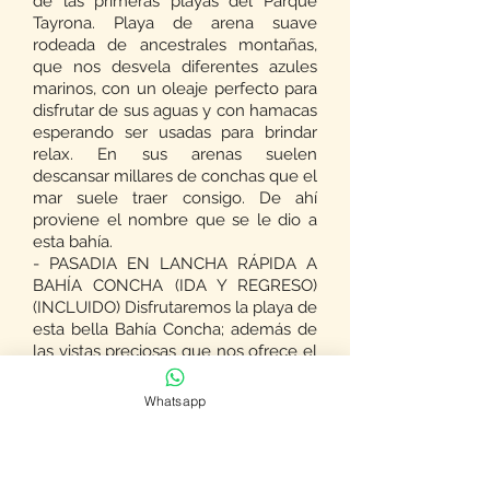
de las primeras playas del Parque
Tayrona. Playa de arena suave
rodeada de ancestrales montañas,
que nos desvela diferentes azules
marinos, con un oleaje perfecto para
disfrutar de sus aguas y con hamacas
esperando ser usadas para brindar
relax. En sus arenas suelen
descansar millares de conchas que el
mar suele traer consigo. De ahí
proviene el nombre que se le dio a
esta bahía.
- PASADIA EN LANCHA RÁPIDA A
BAHÍA CONCHA (IDA Y REGRESO)
(INCLUIDO) Disfrutaremos la playa de
esta bella Bahía Concha; además de
las vistas preciosas que nos ofrece el
lugar! Comeremos sobre la 1:00 pm /
13:00. Nos preparan comida típica.
Whatsapp
COMIDA - ALMUERZO INCLUIDO.
Regresaremos sobre las 2:30pm /
14:30, para desembarcar en la Playa
de Bahía Taganga, pequeño pueblo