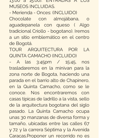
13:00 a 15:00). ENTRADAS A LOS
MUSEOS INCLUIDAS.
- Merienda - Onces: (INCLUIDO)
Chocolate con almojábana, o
aguadepanela con queso ( Algo
tradicional Criollo - bogotano). Iremos
a un sitio emblemático en el centro
de Bogotá.
TOUR ARQUITECTURA POR LA
QUINTA CAMACHO (INCLUIDO)
- A las 3:45pm / 15:45, nos
trasladaremos en la minivan para la
zona norte de Bogota, haciendo una
parada en el barrio alto de Chapinero,
en la Quinta Camacho, como se le
conoce. Nos encontraremos con
casas típicas de ladrillo a la vista, sello
de la arquitectura bogotana del siglo
pasado. La Quinta Camacho ocupa
unas 30 manzanas de diversa forma y
tamaño, ubicadas entre las calles 67
y 72 y la carrera Séptima y la Avenida
Caracas.Proponer un recorrido no es