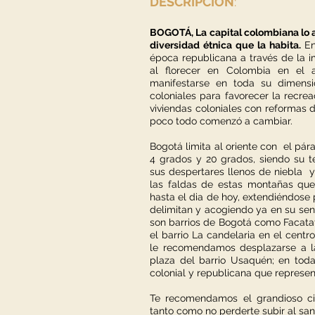
DESCRIPCIÓN
:
BOGOTÁ, La capital colombiana lo a
diversidad étnica que la habita.
En
época republicana a través de la 
al florecer en Colombia en el
manifestarse en toda su dimens
coloniales para favorecer la recr
viviendas coloniales con reformas d
poco todo comenzó a cambiar.
Bogotá limita al oriente con el pá
4 grados y 20 grados, siendo su 
sus despertares llenos de niebla y 
las faldas de estas montañas que
hasta el dia de hoy, extendiéndose
delimitan y acogiendo ya en su sen
son barrios de Bogotá como Facatati
el barrio La candelaria en el centr
le recomendamos desplazarse a l
plaza del barrio Usaquén; en toda
colonial y republicana que represen
Te recomendamos el grandioso cir
tanto como no perderte subir al san