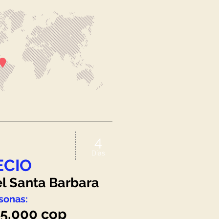
4
Días
ECIO
l Santa Barbara
so
nas:
5
.000 cop