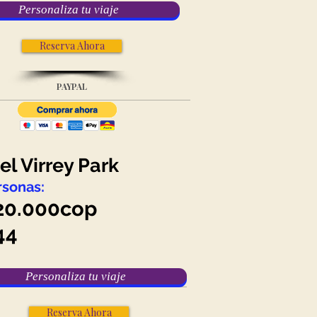
Personaliza tu viaje
Reserva Ahora
PAYPAL
el Virrey Park
rsonas:
20.000
cop
44
Personaliza tu viaje
Reserva Ahora