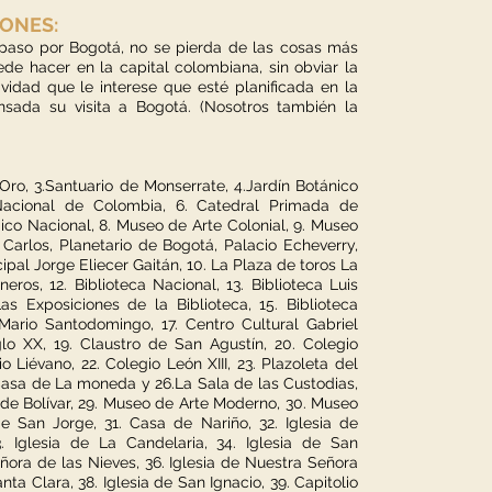
ONES:
aso por Bogotá, no se pierda de las cosas más
de hacer en la capital colombiana, sin obviar la
ividad que le interese que esté planificada en la
sada su visita a Bogotá. (Nosotros también la
 Oro, 3.Santuario de Monserrate, 4.Jardín Botánico
Nacional de Colombia, 6. Catedral Primada de
ico Nacional, 8. Museo de Arte Colonial, 9. Museo
Carlos, Planetario de Bogotá, Palacio Echeverry,
ipal Jorge Eliecer Gaitán, 10. La Plaza de toros La
ros, 12. Biblioteca Nacional, 13. Biblioteca Luis
 Exposiciones de la Biblioteca, 15. Biblioteca
o Mario Santodomingo, 17. Centro Cultural Gabriel
lo XX, 19. Claustro de San Agustín, 20. Colegio
 Liévano, 22. Colegio León XIII, 23. Plazoleta del
 Casa de La moneda y 26.La Sala de las Custodias,
 de Bolívar, 29. Museo de Arte Moderno, 30. Museo
 San Jorge, 31. Casa de Nariño, 32. Iglesia de
 Iglesia de La Candelaria, 34. Iglesia de San
eñora de las Nieves, 36. Iglesia de Nuestra Señora
ta Clara, 38. Iglesia de San Ignacio, 39. Capitolio