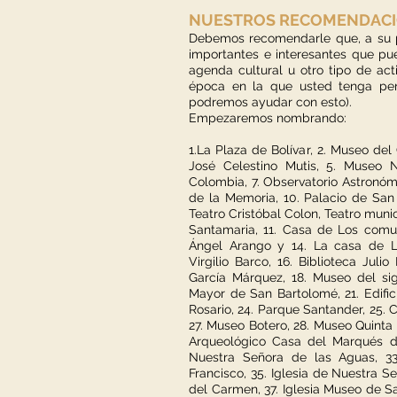
NUESTROS RECOMENDACI
Debemos recomendarle que, a su p
importantes e interesantes que pue
agenda cultural u otro tipo de act
época en la que usted tenga pen
podremos ayudar con esto).
Empezaremos nombrando:
1.La Plaza de Bolívar, 2. Museo del
José Celestino Mutis, 5. Museo 
Colombia, 7. Observatorio Astronóm
de la Memoria, 10. Palacio de San 
Teatro Cristóbal Colon, Teatro munic
Santamaria, 11. Casa de Los comune
Ángel Arango y 14. La casa de Las
Virgilio Barco, 16. Biblioteca Juli
García Márquez, 18. Museo del sig
Mayor de San Bartolomé, 21. Edificio
Rosario, 24. Parque Santander, 25.
27. Museo Botero, 28. Museo Quinta
Arqueológico Casa del Marqués de
Nuestra Señora de las Aguas, 33.
Francisco, 35. Iglesia de Nuestra S
del Carmen, 37. Iglesia Museo de San