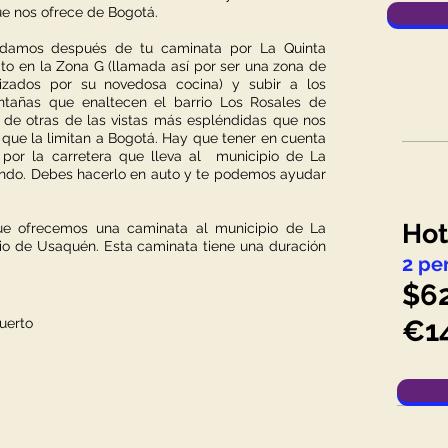
ue nos ofrece de Bogotá.
endamos después de tu caminata por La Quinta
to en la Zona G (llamada así por ser una zona de
rizados por su novedosa cocina) y subir a los
ntañas que enaltecen el barrio Los Rosales de
r de otras de las vistas más espléndidas que nos
 que la limitan a Bogotá. Hay que tener en cuenta
por la carretera que lleva al municipio de La
ndo. Debes hacerlo en auto y te podemos ayudar
Hot
ue ofrecemos una caminata al municipio de La
rio de Usaquén. Esta caminata tiene una duración
2 pe
$6
€1
uerto
OP