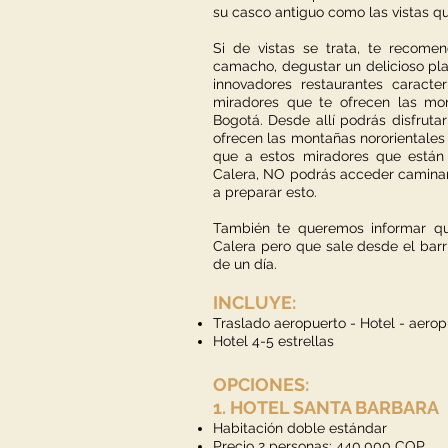
su casco antiguo como las vistas q
Si de vistas se trata, te recom
camacho, degustar un delicioso pla
innovadores restaurantes caracte
miradores que te ofrecen las mo
Bogotá. Desde allí podrás disfruta
ofrecen las montañas nororientales
que a estos miradores que están 
Calera, NO podrás acceder camina
a preparar esto.
También te queremos informar q
Calera pero que sale desde el bar
de un día.
INCLUYE:
Traslado aeropuerto - Hotel - aerop
Hotel 4-5 estrellas
OPCIONES:
1. HOTEL SANTA BARBARA
Habitación doble estándar
Precio 2 personas: 440.000 C