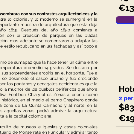
€1
sombrara con sus contrastes arquitectónicos y la
tre lo colonial y lo moderno se sumergirá en la
importante muestra de arquitectura que esta deja
 año 1819. Después del año 1850 comienza a
ión con la creación de parques en las plazas
eación, más adelante se comenzaron a adaptar las
e estilo republicano en las fachadas y así poco a
ramo de sumapaz que la hace tener un clima entre
temperatura promedio 14 grados. Se destaca por
sus sorprendentes arcoíris en el horizonte. Fue a
 se desarrolló el casco urbano y fue creciendo
 por los pantanos y cenagales occidentales que la
Hot
o, a muchos de los pueblos periféricos que ahora
va, Fontibon, Chía y otros. Zonas al oriente como
2 per
o histórico, en el medio el barrio Chapinero donde
$83
a zona de La Quinta Camacho y al norte, en la
s aquellas zonas, podrá admirar la arquitectura
€1
ta a la capital colombiana.
cuito de museos e iglesias y casas coloniales
tuario de Monserrate en Funicular y admirar tanto