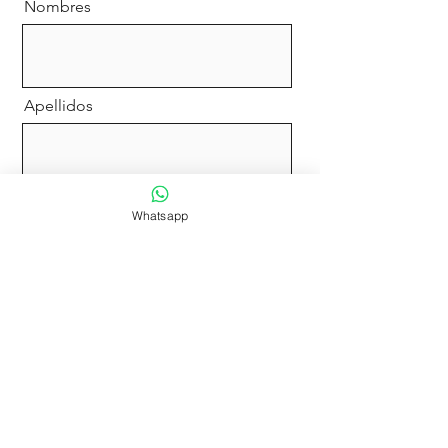
Nombres
Apellidos
Email
Whatsapp
Prefijo
Teléfono
Desde que ciudad quieres viajar y
hacia donde?