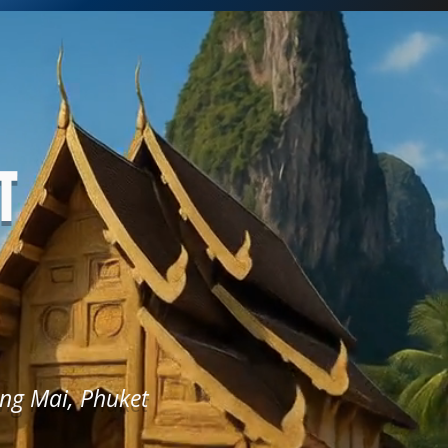
T
ng Mai, Phuket