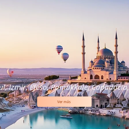
TURQUÍA
2X1
l, Izmir, Éfeso, Pamukkale, Capadocia
Ver más