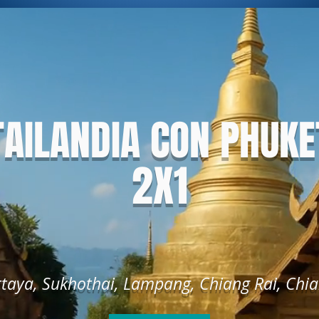
TAILANDIA CON PHUKE
2X1
taya, Sukhothai, Lampang, Chiang Rai, Chia