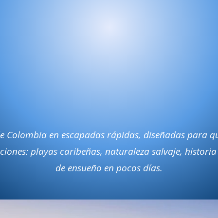
e Colombia en escapadas rápidas, diseñadas para qu
iones: playas caribeñas, naturaleza salvaje, historia
de ensueño en pocos días.